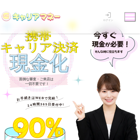
ログイン
今すぐ
携帯
携帯
現金
必要！
が
キャリア決済
キャリア決済
そんな時に役立ちます
現金化
現金化
面倒な審査・ご来店は
一切不要です！
お手続きはWEBで完結！
24時間365日受付中!
90%
90%