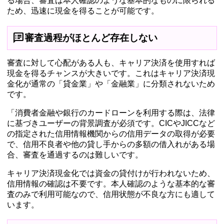
る場合、審査は本人確認のような基本的なものに限られる
ため、迅速に現金を得ることが可能です。
speaker_notes
審査過程がほとんど存在しない
審査に対して心配がある人も、キャリア決済を使用すれば
現金を得るチャンスが大きいです。これはキャリア決済現
金化が通常の「貸金業」や「金融業」に分類されないため
です。
「消費者金融や銀行のカードローンを利用する際は、法律
に基づきユーザーの背景調査が必須です。CICやJICCなど
の指定された信用情報機関からの信用データの取得が必要
で、信用不良者や他の貸し手からの多額の借入れがある場
合、審査を通過するのは難しいです。
キャリア決済現金化では資金の貸付けが行われないため、
信用情報の確認は不要です。本人確認のような基本的な審
査のみで利用可能なので、信用状態が不良な方にも適して
います。