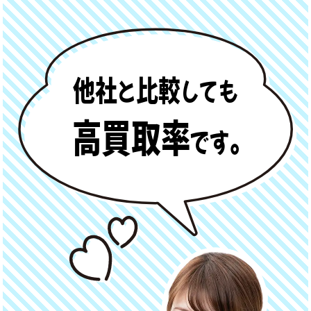
他社
比較
と
しても
高買取率
です。