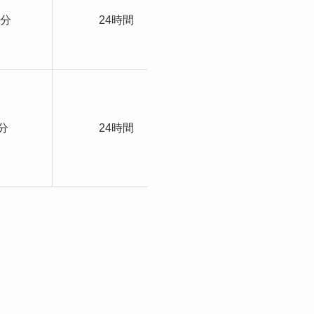
・分割/リボ払い可能
0分
24時間
・専属スタッフが対
応
・キャンペーンあり
・カード事故なし
・キャンペーンあり
・専属スタッフが対
分
24時間
応
・最低88%の換金率
を保証