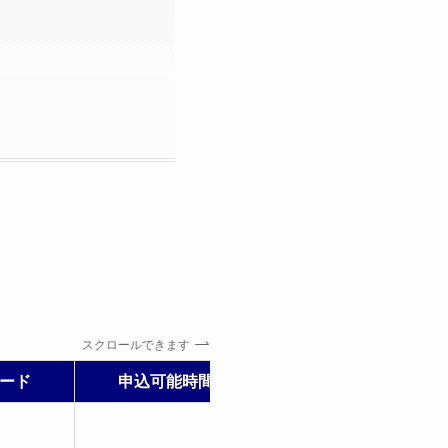
スクロールできます
ード
申込可能時間
強み
・カード事故なし