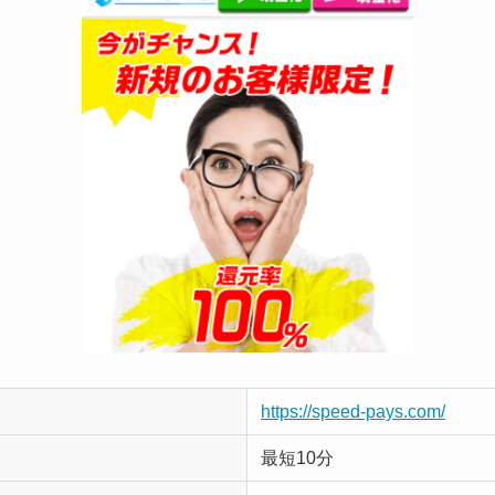
https://speed-pays.com/
最短10分