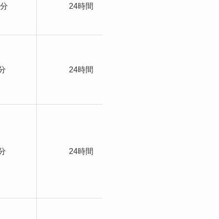
・専属スタッフが対
0分
24時間
応
・キャンペーンあり
・カード事故なし
・キャンペーンあり
分
24時間
・分割/リボ払い可能
・全てのブランドに
対応
・分割/リボ払い可能
・全てのブランドに
対応
分
24時間
・女性中心のオペレ
ーター
・2回目以降換金率
3%UP
・カード事故なし